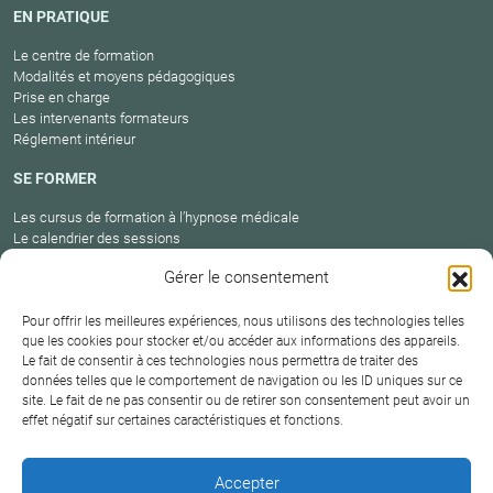
EN PRATIQUE
Le centre de formation
Modalités et moyens pédagogiques
Prise en charge
Les intervenants formateurs
Réglement intérieur
SE FORMER
Les cursus de formation à l’hypnose médicale
Le calendrier des sessions
Catalogue des formations en cours
Gérer le consentement
Carte des praticiens
Pour offrir les meilleures expériences, nous utilisons des technologies telles
que les cookies pour stocker et/ou accéder aux informations des appareils.
Le fait de consentir à ces technologies nous permettra de traiter des
Conditions
Mentions
Plan
Protection
données telles que le comportement de navigation ou les ID uniques sur ce
générales de
Contact
site. Le fait de ne pas consentir ou de retirer son consentement peut avoir un
légales
du site
des données
vente
effet négatif sur certaines caractéristiques et fonctions.
Hypnosium – Institut Milton H.Erickson Biarritz Pays
Accepter