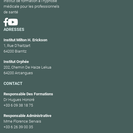
Institut de formation à l'hypnose
médicale pour les professionnels
de santé
ADRESSES
Institut Milton H. Erickson
1, Rue D’haitzart
64200 Biarritz
Institut Orphée
202, Chemin De Haize Lekua
64200 Arcangues
CONTACT
Responsable Des Formations
Dr Hugues Honoré
+33 6 09 38 18 75
Responsable Administrative
Mme Florence Servais
+33 6 26 39 00 35