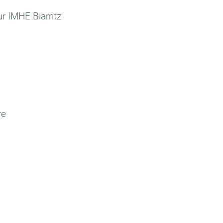
ur IMHE Biarritz
re