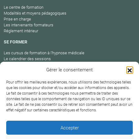
Le centre de formation
Modalités et moyens pédagogiques
Prise en charge
Les intervenants formateurs
Réglement intérieur
SE FORMER
Les cursus de formation à l’hypnose médicale
Le calendrier des sessions
Catalogue des formations en cours
Gérer le consentement
Carte des praticiens
Pour offrir les meilleures expériences, nous utilisons des technologies telles
que les cookies pour stocker et/ou accéder aux informations des appareils.
Le fait de consentir à ces technologies nous permettra de traiter des
Conditions
Mentions
Plan
Protection
données telles que le comportement de navigation ou les ID uniques sur ce
générales de
Contact
site. Le fait de ne pas consentir ou de retirer son consentement peut avoir un
légales
du site
des données
vente
effet négatif sur certaines caractéristiques et fonctions.
Hypnosium – Institut Milton H.Erickson Biarritz Pays
Accepter
basque © 2026