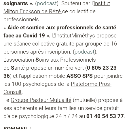
soignants ».
(
podcast
). Soutenu par l’
Institut
Milton Erickson de Rézé
ce collectif de
professionnels.
«
Aide et soutien aux professionnels de santé
face au Covid 19 ».
L’Institut
Miméthys
propose
une séance collective gratuite par groupe de 16
personnes après inscription. (
podcast
).
L’association
S
oins aux Professionnels
de
S
anté
propose un numéro vert (
0 805 23 23
36
) et l’application mobile
ASSO SPS
pour joindre
les 100 psychologues de la
Plateforme Pros-
Consult
.
Le
Groupe Pasteur Mutualité
(mutuelle) propose à
ses adhérents et leurs familles un service gratuit
d’aide psychologique 24 h / 24 au
01 40 54 53 77
.
SOMMEIL :