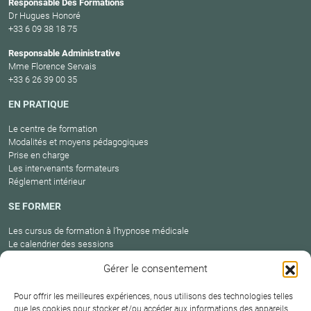
Responsable Des Formations
Dr Hugues Honoré
+33 6 09 38 18 75
Responsable Administrative
Mme Florence Servais
+33 6 26 39 00 35
EN PRATIQUE
Le centre de formation
Modalités et moyens pédagogiques
Prise en charge
Les intervenants formateurs
Réglement intérieur
SE FORMER
Les cursus de formation à l’hypnose médicale
Le calendrier des sessions
Catalogue des formations en cours
Gérer le consentement
Carte des praticiens
Pour offrir les meilleures expériences, nous utilisons des technologies telles
que les cookies pour stocker et/ou accéder aux informations des appareils.