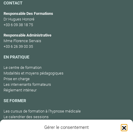
CONTACT
Responsable Des Formations
Dr Hugues Honoré
+33 6 09 38 18 75
Responsable Administrative
Mme Florence Servais
+33 6 26 39 00 35
EN PRATIQUE
Le centre de formation
Modalités et moyens pédagogiques
Prise en charge
Les intervenants formateurs
Réglement intérieur
SE FORMER
Les cursus de formation à l’hypnose médicale
Le calendrier des sessions
Catalogue des formations en cours
Gérer le consentement
Carte des praticiens