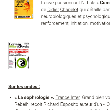
trouvé passionnant l’article «
Comp
de
Didier
Chapelot
qui détaille pa
neurobiologiques et psychologiques
renforcement, initiation, motivation,
Sur les ondes :
« La sophrologie ».
France Inter
. Grand bien v
Rebeihi
reçoit
Richard Esposito
auteur d’un «
Q