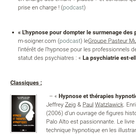
prise en charge ! (
podcast
)
« L’hypnose pour dompter le surmenage des 
m-soigner.com (
podcast
) le
Groupe Pasteur Mu
l’intérêt de l’hypnose pour les professionnels d
statut des psychiatres : «
La psychiatrie est-e
Classiques :
– «
Hypnose et thérapies hypnot
Jeffrey
Zeig
&
Paul
Watzlawick
. Enr
(2006) d’un ouvrage de figures hist
Palo Alto est passionnante. Le livr
technique hypnotique en les illustr