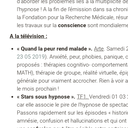
d’aborder les problèmes liés à la multiplicité
l’hypnose ! A la fin de l’émission dans sa chr
la Fondation pour la Recherche Médicale, rés
les travaux sur la
conscience
sont mondialeme
A la télévision :
« Quand la peur rend malade ».
Arte
. Samedi 
23 05 2019
). Anxiété, peur, phobies, panique,
proposés : thérapies cognitivo- comportemen
MATH), thérapie de groupe, réalité virtuelle, é
générale pour vraiment accrocher. Rien à voir a
le mois prochain !
« Stars sous hypnose ».
TF1.
Vendredi 01 03 
car elle associe le pire de l’hypnose de spect
Passons rapidement sur les épisodes « histo
amnésie, confusion et hallucinations et qui ont 