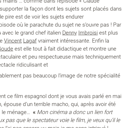
nes mains … comme dans l’épisode « Claude
 supporter la façon dont les sujets sont placés dans
e pire est de voir les sujets endurer
isode où le parachute du sujet ne s’ouvre pas ! Par
s
avec le grand chef italien
Denny
Imbroisi
est plus
e
Vincent
Lagaf
vraiment intéressante. Enfin la
Goude
est elle tout à fait didactique et montre une
ectaculaire et peu respectueuse mais techniquement
acle ridiculisant et
bablement pas beaucoup l’image de notre spécialité
nt ce film espagnol dont je vous avais parlé en mai
épouse d’un terrible macho, qui, après avoir été
ire le ménage…
«
Mon cinéma a donc un lien fort
x pas que le spectateur voie le film, je veux qu’il le