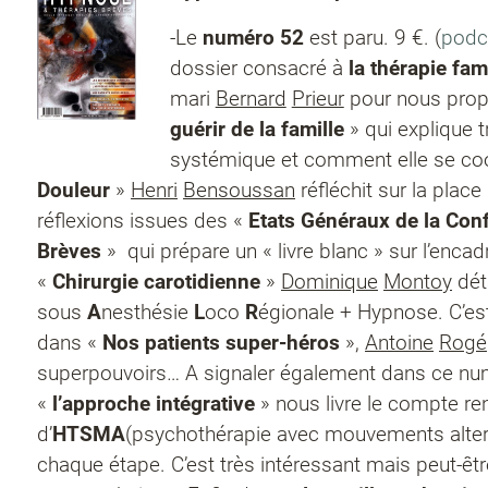
-Le
numéro 52
est paru. 9 €. (
podc
dossier consacré à
la thérapie fam
mari
Bernard
Prieur
pour nous propo
guérir de la famille
» qui explique t
systémique et comment elle se coor
Douleur
»
Henri
Bensoussan
réfléchit sur la place
réflexions issues des «
Etats Généraux de la Con
Brèves
» qui prépare un « livre blanc » sur l’enca
«
Chirurgie
carotidienne
»
Dominique
Montoy
dét
sous
A
nesthésie
L
oco
R
égionale + Hypnose. C’est c
dans «
Nos patients super-héros
»,
Antoine
Rogé
superpouvoirs… A signaler également dans ce n
«
l’approche
intégrative
» nous livre le compte r
d’
HTSMA
(psychothérapie avec mouvements alter
chaque étape. C’est très intéressant mais peut-êt