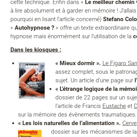
cette technique. Enfin dans «
Le meilleur chemin 
à lire absolument et à garder en mémoire ! J’alla
pourquoi
en lisant l’article concerné)
Stefano
Col
«
Autohypnose ?
» offre un texte extraordinaire 
hypnose mais énormément sur l’utilisation de la
c
Dans les kiosques :
« Mieux dormir ».
Le Figaro Sa
assez complet, sous le patron
sujet. Un article d’une page sur
« L’étrange logique de la mémoi
dossier de 22 pages sur un suje
l’article de Francis
Eustache
et
D
sur la mémoire des évènements traumatiques.
« Les lois naturelles de l’alimentation ».
Cerve
dossier sur les mécanismes de la 