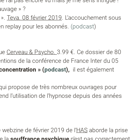
 ne l’ai pas encore vu mais je me sens intrigué !
auvage » ?
».
Teva. 08 février 2019
. L’accouchement sous
 en replay pour les abonnés.
(podcast
)
vue
Cerveau & Psycho.
3.99 €. Ce dossier de 80
entions de la conférence de France Inter du 05
 concentration » (
podcast
),
il est également
 qui propose de très nombreux ouvrages pour
end l’utilisation de l’hypnose depuis des années
 webzine de février 2019 de l’
HAS
aborde la prise
e la
souffrance psychique
n’est pas correctement