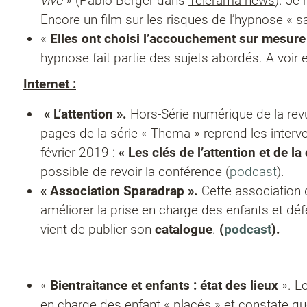
vive
» (Pablo Berger dans
Télérama news
). Je
Encore un film sur les risques de l’hypnose « s
«
Elles ont choisi l’accouchement sur mesure
hypnose fait partie des sujets abordés. A voir
Internet :
« L’attention ».
Hors-Série numérique de la re
pages de la série « Thema » reprend les interv
février 2019 :
«
Les clés de l’attention et de la
possible de revoir la conférence (
podcast
).
« Association Sparadrap ».
Cette association
améliorer la prise en charge des enfants et déf
vient de publier son
catalogue
.
(
podcast
)
.
«
Bientraitance et enfants : état des lieux
». Le
en charge des enfant « placés » et constate qu