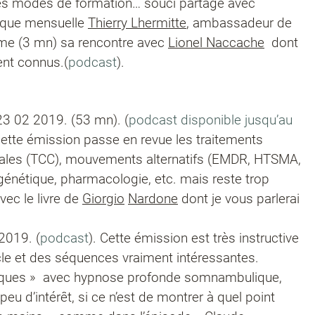
 des modes de formation… souci partagé avec
onique mensuelle
Thierry Lhermitte
, ambassadeur de
ume (3 mn) sa rencontre avec
Lionel Naccache
dont
nt connus.(
podcast
).
23 02 2019. (53 mn). (
podcast disponible jusqu’au
 cette émission passe en revue les traitements
tales (TCC), mouvements alternatifs (EMDR, HTSMA,
pigénétique, pharmacologie, etc. mais reste trop
vec le livre de
Giorgio
Nardone
dont je vous parlerai
2019. (
podcast
). Cette émission est très instructive
acle et des séquences vraiment intéressantes.
riques » avec hypnose profonde somnambulique,
peu d’intérêt, si ce n’est de montrer à quel point