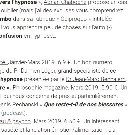
vers l’hypnose
»,
Adrian Chaboche
propose un cas
is oublier (mais j’ai des excuses vous comprendrez
ombo
dans sa rubrique « Quiproquo » intitulée
qui vous apprendra peu de choses sur l’auto (-)
onfusion
en hypnose…
nté.
Janvier-Mars 2019. 6.9 €. Un bon numéro,
age du
Pr Damien Léger
, grand spécialiste de ce
l’hypnose
présentée par le
Dr Jean-Marc Benhaiem
.
re ».
Philosophie
magazine
. Mars 2019. 5.90 €. Un
t qui nous concerne de près et particulièrement
enis
Pechanski
«
Que reste-t-il de nos blessures
»
 (
podcast
).
au & psycho
. Mars 2019.
6.50 €. Un intéressant
satiété et la relation émotion/alimentation.
J’ai