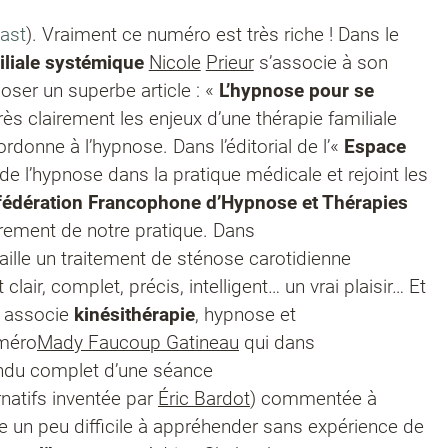
ast
). Vraiment ce numéro est très riche ! Dans le
iliale systémique
Nicole
Prieur
s’associe à son
ser un superbe article : «
L’hypnose pour se
rès clairement les enjeux d’une thérapie familiale
donne à l’hypnose. Dans l’éditorial de l’«
Espace
 de l’hypnose dans la pratique médicale et rejoint les
fédération Francophone d’Hypnose et Thérapies
drement de notre pratique. Dans
aille un traitement de sténose carotidienne
lair, complet, précis, intelligent… un vrai plaisir… Et
associe
kinésithérapie
, hypnose et
uméro
Mady Faucoup Gatineau
qui dans
endu complet d’une séance
natifs inventée par
Éric Bardot
) commentée à
re un peu difficile à appréhender sans expérience de