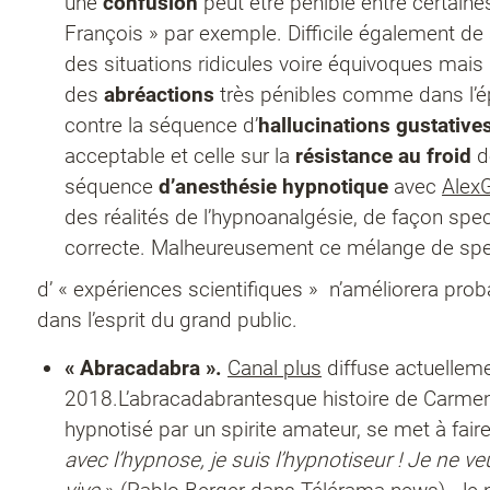
une
confusion
peut être pénible entre certai
François » par exemple. Difficile également de
des situations ridicules voire équivoques mais l
des
abréactions
très pénibles comme dans l’ép
contre la séquence d’
hallucinations gustative
acceptable et celle sur la
résistance au froid
d
séquence
d’anesthésie hypnotique
avec
Alex
des réalités de l’hypnoanalgésie, de façon sp
correcte. Malheureusement ce mélange de spect
d’ « expériences scientifiques » n’améliorera pro
dans l’esprit du grand public.
« Abracadabra ».
Canal plus
diffuse actuelleme
2018.L’abracadabrantesque histoire de Carmen, 
hypnotisé par un spirite amateur, se met à fa
avec l’hypnose, je suis l’hypnotiseur ! Je ne veu