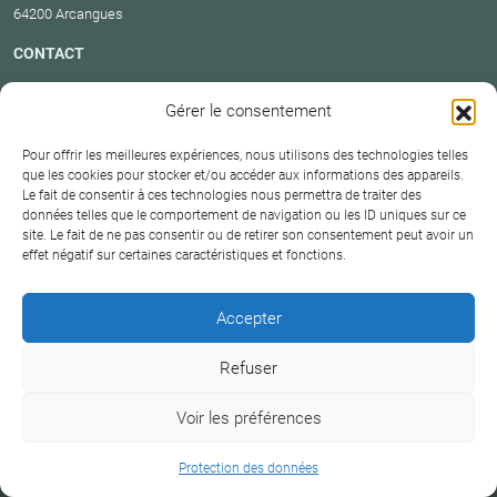
64200 Arcangues
CONTACT
Responsable Des Formations
Gérer le consentement
Dr Hugues Honoré
+33 6 09 38 18 75
Pour offrir les meilleures expériences, nous utilisons des technologies telles
Responsable Administrative
que les cookies pour stocker et/ou accéder aux informations des appareils.
Mme Florence Servais
Le fait de consentir à ces technologies nous permettra de traiter des
données telles que le comportement de navigation ou les ID uniques sur ce
+33 6 26 39 00 35
site. Le fait de ne pas consentir ou de retirer son consentement peut avoir un
EN PRATIQUE
effet négatif sur certaines caractéristiques et fonctions.
Le centre de formation
Modalités et moyens pédagogiques
Accepter
Prise en charge
Les intervenants formateurs
Refuser
Réglement intérieur
Voir les préférences
SE FORMER
+33 6 09 38 18 75
Les cursus de formation à l’hypnose médicale
Protection des données
Le calendrier des sessions