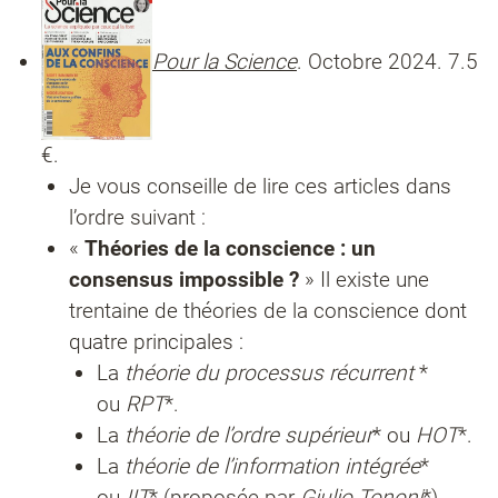
Pour la Science
. Octobre 2024. 7.5
€.
Je vous conseille de lire ces articles dans
l’ordre suivant :
«
Théories de la conscience : un
consensus impossible ?
» Il existe une
trentaine de théories de la conscience dont
quatre principales :
La
théorie du processus récurrent
*
ou
RPT
*.
La
théorie de l’ordre supérieur
* ou
HOT
*.
La
théorie de l’information intégrée
*
ou
IIT
* (proposée par
Giulio Tononi
*).