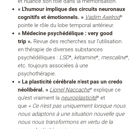
et nuance son rôle dans la mémorisation.
« L’humour implique des circuits neuronaux
cognitifs et émotionnels. »
Vadim Axelrod
*
pointe le rôle du lobe temporal antérieur.
« Médecine psychédélique : very good
trip ».
Revue des recherches sur l’utilisation
en thérapie de diverses substances
psychédéliques :
LSD
*,
kétamine
*,
mescaline
*
etc. toujours associées à une
psychothérapie.
« La plasticité cérébrale n’est pas un credo
néolibéral. »
Lionel Naccache
* explique ce
qu’est vraiment la
neuroplasticité
* et
que
« Ce n’est pas uniquement lorsque nous
nous adaptons à une situation nouvelle que
nous nous transformons en vertu de la