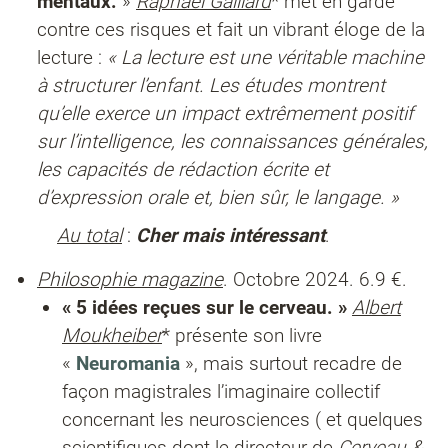
mentaux.
»
Raphaël Gaillard
* met en garde
contre ces risques et fait un vibrant éloge de la
lecture :
« La lecture est une véritable machine
à structurer l’enfant. Les études montrent
qu’elle exerce un impact extrêmement positif
sur l’intelligence, les connaissances générales,
les capacités de rédaction écrite et
d’expression orale et, bien sûr, le langage. »
Au total
:
Cher mais intéressant
.
Philosophie magazine
. Octobre 2024. 6.9 €.
« 5 idées reçues sur le cerveau. »
Albert
Moukheiber
* présente son livre
«
Neuromania
», mais surtout recadre de
façon magistrales l’imaginaire collectif
concernant les neurosciences ( et quelques
scientifiques dont le directeur de
Cerveau &