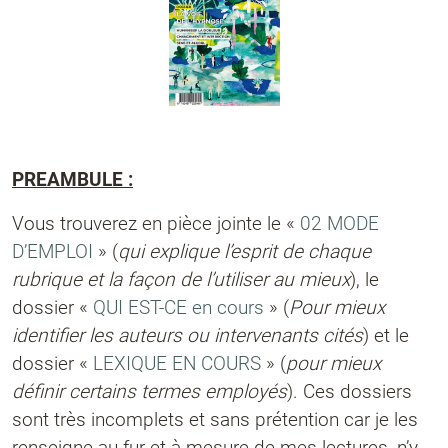
PREAMBULE :
Vous trouverez en pièce jointe le «
02 MODE
D’EMPLOI
» (
qui explique l’esprit de chaque
rubrique et la façon de l’utiliser au mieux
), le
dossier «
QUI EST-CE en cours
» (
Pour mieux
identifier les auteurs ou intervenants cités
) et le
dossier «
LEXIQUE EN COURS
» (
pour mieux
définir certains termes employés
). Ces dossiers
sont très incomplets et sans prétention car je les
renseigne au fur et à mesure de mes lectures, n’y