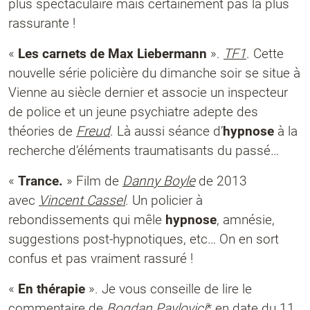
plus spectaculaire mais certainement pas la plus
rassurante !
«
Les carnets de Max Liebermann
».
TF1
. Cette
nouvelle série policière du dimanche soir se situe à
Vienne au siècle dernier et associe un inspecteur
de police et un jeune psychiatre adepte des
théories de
Freud
. Là aussi séance d’
hypnose
à la
recherche d’éléments traumatisants du passé…
«
Trance.
» Film de
Danny Boyle
de 2013
avec
Vincent Cassel
. Un policier à
rebondissements qui mêle
hypnose
, amnésie,
suggestions post-hypnotiques, etc… On en sort
confus et pas vraiment rassuré !
«
En thérapie
». Je vous conseille de lire le
commentaire de
Bogdan Pavlovici
* en date du 11