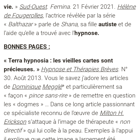
vie.
»
Sud-Ouest
.
Femina.
21 Février 2021.
Hélène
de Fougerolles
, l’actrice révélée par la série
«
Balthazar
» parle de
Shana
, sa fille
autiste
et de
l’aide qu’elle a trouvé avec l’
hypnose.
BONNES PAGES :
« Terra hypnosia : les vieilles cartes sont
précieuses. »
Hypnose et Thérapies Brèves
. N°
30. Août 2013. Vous le savez j’adore les articles
de
Dominique
Megglé
* et particulièrement sa
« façon «
pince sans-rire
» de remettre en question
les « dogmes » … Dans ce long article passionnant
ce spécialiste reconnu de l’œuvre de
Milton H.
Erickson
s’attaque à l’image de thérapeute «
non
directif
» qui lui colle à la peau. Exemples à l’appui
il explique que cette image a largement été