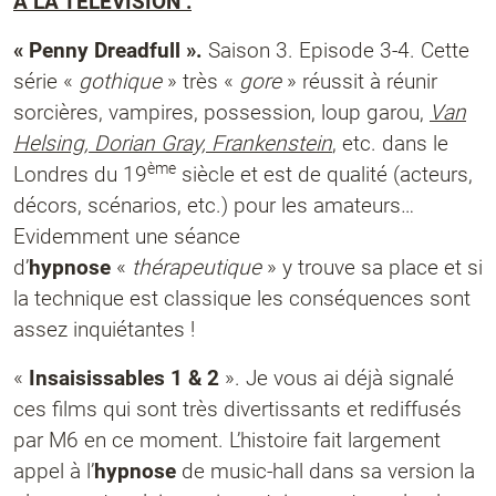
A LA TELEVISION :
« Penny Dreadfull ».
Saison 3. Episode 3-4.
Cette
série «
gothique
» très «
gore
» réussit à réunir
sorcières, vampires, possession, loup garou,
Van
Helsing, Dorian Gray, Frankenstein
, etc. dans le
ème
Londres du 19
siècle et est de qualité (acteurs,
décors, scénarios, etc.) pour les amateurs…
Evidemment une séance
d’
hypnose
«
thérapeutique
» y trouve sa place et si
la technique est classique les conséquences sont
assez inquiétantes !
«
Insaisissables 1 & 2
». Je vous ai déjà signalé
ces films qui sont très divertissants et rediffusés
par M6 en ce moment. L’histoire fait largement
appel à l’
hypnose
de music-hall dans sa version la