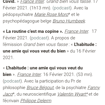
Covid.
»
France Inter
.
Grand bien vous fasse
. 17
Février 2021. (1h13 mn).
(podcast
). Avec la
pédopsychiatre
Marie Rose Moro
* et le
psychopédagogue belge
Bruno Humbeek
.
« La routine c’est ma copine ».
France Inter
. 17
Février 2021. (
podcast
). A propos de
l’émission
Grand bien vous fasse
: «
L’habitude :
une amie qui vous veut du bien
» du 16 Février
2021.
«
L’habitude : une amie qui vous veut du
bien
».
France Inter
. 16 Février 2021. (53 mn).
(
podcast
). Avec la participation du Pr de
philosophie
Bruce Bégout
, de la psychiatre
Fanny
Jacq
*, du neuroscientifique
Valentin Wyart*
et de
l’écrivain
Philippe Delerm
.