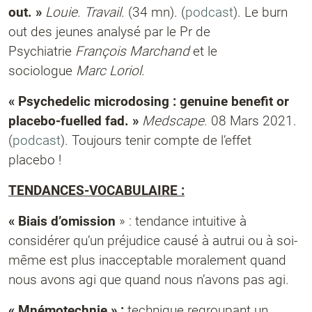
out. »
Louie.
Travail.
(34 mn). (
podcast
).
Le burn
out des jeunes analysé par le Pr de
Psychiatrie
François Marchand
et le
sociologue
Marc Loriol.
« Psychedelic microdosing : genuine benefit or
placebo-fuelled fad. »
Medscape
. 08 Mars 2021.
(
podcast
). Toujours tenir compte de l’effet
placebo !
TENDANCES-VOCABULAIRE :
« Biais d’omission
» :
tendance intuitive à
considérer qu’un préjudice causé à autrui ou à soi-
même est plus
inacceptable moralement quand
nous avons agi que quand nous n’avons pas agi.
« Mnémotechnie » :
technique regroupant un