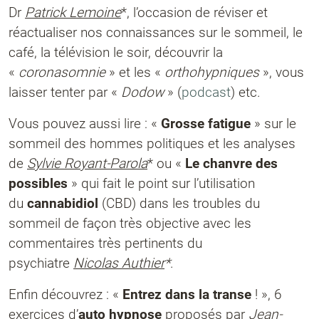
Dr
Patrick Lemoine
*, l’occasion de réviser et
réactualiser nos connaissances sur le sommeil, le
café, la télévision le soir, découvrir la
«
coronasomnie
» et les «
orthohypniques
», vous
laisser tenter par «
Dodow
» (
podcast
) etc.
Vous pouvez aussi lire : «
Grosse fatigue
» sur le
sommeil des hommes politiques et les analyses
de
Sylvie Royant-Parola
* ou «
Le chanvre des
possibles
» qui fait le point sur l’utilisation
du
cannabidiol
(CBD) dans les troubles du
sommeil de façon très objective avec les
commentaires très pertinents du
psychiatre
Nicolas Authier
*
.
Enfin découvrez : «
Entrez dans la transe
! », 6
exercices d’
auto hypnose
proposés par
Jean-