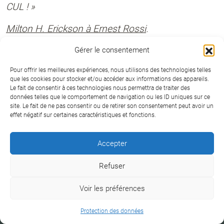
CUL ! »
Milton H. Erickson à Ernest Rossi
.
« Ce ne sont pas les pensées anxiogènes en elles-
Gérer le consentement
mêmes qui posent problème, mais le crédit que
Pour offrir les meilleures expériences, nous utilisons des technologies telles
nous leur accordons. »
que les cookies pour stocker et/ou accéder aux informations des appareils.
Le fait de consentir à ces technologies nous permettra de traiter des
données telles que le comportement de navigation ou les ID uniques sur ce
Russ Harris-Yves-Alexandre Thalmann
.
site. Le fait de ne pas consentir ou de retirer son consentement peut avoir un
effet négatif sur certaines caractéristiques et fonctions.
« De même qu’une image n’est jamais la réalité,
une pensée n’est pas non plus la réalité,
Accepter
seulement une représentation mentale de cette
réalité, qui plus est, souvent biaisée. »
Refuser
Yves-Alexandre Thalmann
.
Voir les préférences
+33 6 09 38 18 75
« Avoir peur est humain, surtout quand on est
Protection des données
parent