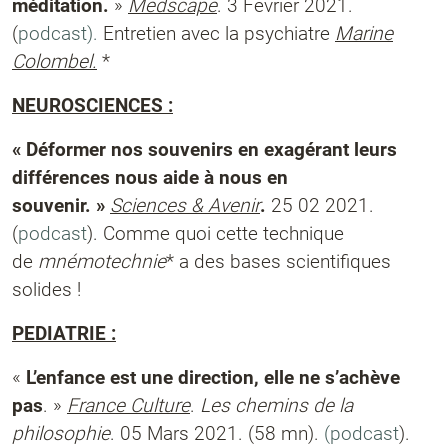
méditation.
»
Medscape
. 3 Février 2021.
(
podcast).
Entretien avec la psychiatre
Marine
Colombel.
*
NEUROSCIENCES :
« Déformer nos souvenirs en exagérant leurs
différences nous aide à nous en
souvenir. »
Sciences & Avenir
.
25 02 2021.
(
podcast
).
Comme quoi
cette technique
de
mnémotechnie
* a des bases scientifiques
solides !
PEDIATRIE :
«
L’enfance est une direction, elle ne s’achève
pas
. »
France Culture
.
Les chemins de la
philosophie
. 05 Mars 2021. (58 mn).
(podcast
).