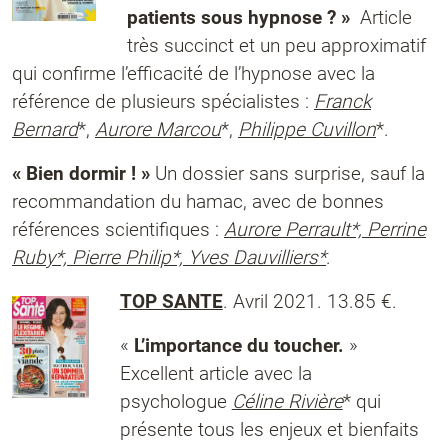
patients sous hypnose ? »
Article
très succinct et un peu approximatif
qui confirme l’efficacité de l’hypnose avec la
référence de plusieurs spécialistes :
Franck
Bernard
*,
Aurore Marcou
*,
Philippe Cuvillon
*.
« Bien dormir ! »
Un dossier sans surprise, sauf la
recommandation du hamac, avec de bonnes
références scientifiques :
Aurore Perrault*, Perrine
Ruby*, Pierre Philip*, Yves Dauvilliers*
.
TOP SANTE
. Avril 2021. 13.85 €.
«
L’importance du toucher.
»
Excellent article avec la
psychologue
Céline Rivière
* qui
présente tous les enjeux et bienfaits