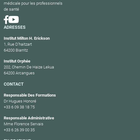
médicale pour les professionnels
de santé
ADRESSES
Institut Milton H. Erickson
1, Rue D’haitzart
64200 Biarritz
Institut Orphée
202, Chemin De Haize Lekua
64200 Arcangues
CONTACT
Responsable Des Formations
Dr Hugues Honoré
+33 6 09 38 18 75
Responsable Administrative
Mme Florence Servais
+33 6 26 39 00 35