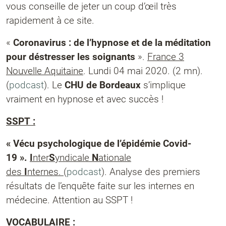
vous conseille de jeter un coup d’œil très
rapidement à ce site.
«
Coronavirus : de l’hypnose et de la méditation
pour déstresser les soignants
».
France 3
Nouvelle Aquitaine
. Lundi 04 mai 2020. (2 mn).
(
podcast
). Le
CHU de Bordeaux
s’implique
vraiment en hypnose et avec succès !
SSPT :
« Vécu psychologique de l’épidémie Covid-
19 ».
I
nter
S
yndicale
N
ationale
des
I
nternes.
(
podcast
). Analyse des premiers
résultats de l’enquête faite sur les internes en
médecine. Attention au SSPT !
VOCABULAIRE :