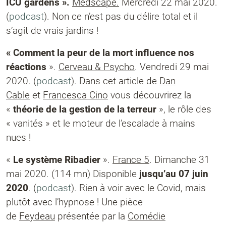
ICU gardens ».
Medscape.
Mercredi 22 mai 2020.
(
podcast
).
Non ce n’est pas du délire total et il
s’agit de vrais jardins !
« Comment la peur de la mort influence nos
réactions
».
Cerveau & Psycho
. Vendredi 29 mai
2020. (
podcast
). Dans cet article de
Dan
Cable
et
Francesca Cino
vous découvrirez la
«
théorie de la gestion de la terreur
», le rôle des
« vanités » et le moteur de l’escalade à mains
nues !
«
Le système Ribadier
».
France 5
. Dimanche 31
mai 2020. (114 mn) Disponible
jusqu’au 07 juin
2020
. (
podcast
). Rien à voir avec le Covid, mais
plutôt avec l’hypnose ! Une pièce
de
Feydeau
présentée par la
Comédie