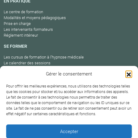
EN PRATIQUE
Le centre de formation
Modalités et moyens pédagogiques
Prise en charge
Les intervenants formateurs
Réglement intérieur
SE FORMER
Les cursus de formation à l’hypnose médicale
Le calendrier des sessions
Catalogue des formations en cours
Gérer le consentement
Carte des praticiens
Pour offrir les meilleures expériences, nous utilisons des technologies telles
que les cookies pour stocker et/ou accéder aux informations des appareils.
Le fait de consentir à ces technologies nous permettra de traiter des
Conditions
Mentions
Plan
Protection
données telles que le comportement de navigation ou les ID uniques sur ce
générales de
Contact
site. Le fait de ne pas consentir ou de retirer son consentement peut avoir un
légales
du site
des données
vente
effet négatif sur certaines caractéristiques et fonctions.
Hypnosium – Institut Milton H.Erickson Biarritz Pays
Accepter
basque © 2026