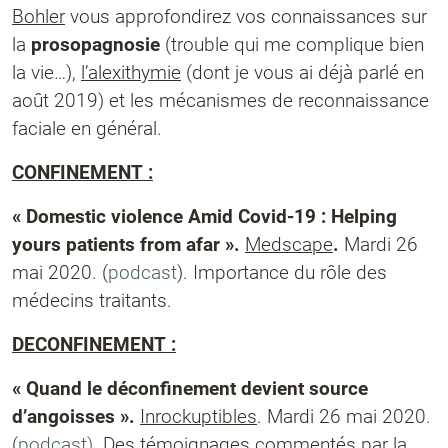
Bohler
vous approfondirez vos connaissances sur
la
prosopagnosie
(trouble qui me complique bien
la vie…),
l’alexithymie
(dont je vous ai déjà parlé en
août 2019) et les mécanismes de reconnaissance
faciale en général.
CONFINEMENT :
« Domestic violence Amid Covid-19 : Helping
yours patients from afar ».
Medscape
.
Mardi 26
mai 2020. (
podcast
). Importance du rôle des
médecins traitants.
DECONFINEMENT :
« Quand le déconfinement devient source
d’angoisses ».
Inrockuptibles
. Mardi 26 mai 2020.
(
podcast).
Des témoignages commentés par la