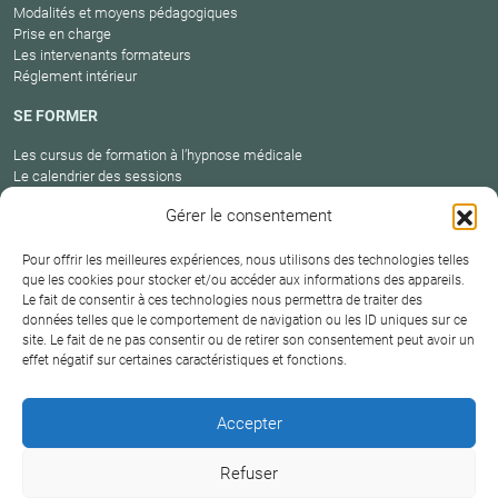
Modalités et moyens pédagogiques
Prise en charge
Les intervenants formateurs
Réglement intérieur
SE FORMER
Les cursus de formation à l’hypnose médicale
Le calendrier des sessions
Catalogue des formations en cours
Gérer le consentement
Carte des praticiens
Pour offrir les meilleures expériences, nous utilisons des technologies telles
que les cookies pour stocker et/ou accéder aux informations des appareils.
Le fait de consentir à ces technologies nous permettra de traiter des
Conditions
Mentions
Plan
Protection
données telles que le comportement de navigation ou les ID uniques sur ce
générales de
Contact
site. Le fait de ne pas consentir ou de retirer son consentement peut avoir un
légales
du site
des données
vente
effet négatif sur certaines caractéristiques et fonctions.
Hypnosium – Institut Milton H.Erickson Biarritz Pays
Accepter
basque © 2026
Refuser
DERNIÈRE MISE À JOUR :