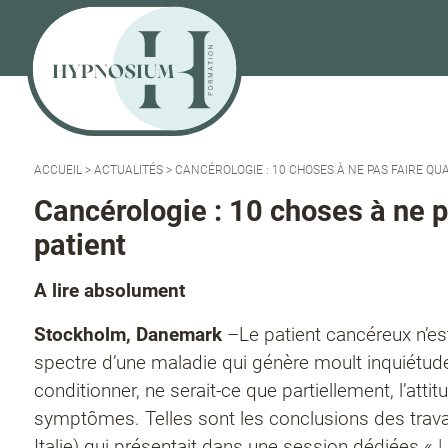
ACCUEIL
>
ACTUALITÉS
>
CANCÉROLOGIE : 10 CHOSES À NE PAS FAIRE QU
Cancérologie : 10 choses à ne p
patient
A lire absolument
Stockholm, Danemark
–Le patient cancéreux n’es
spectre d’une maladie qui génère moult inquiétudes
conditionner, ne serait-ce que partiellement, l’atti
symptômes. Telles sont les conclusions des trav
Italie) qui présentait dans une session dédiées «
L