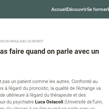
Accueil
Découvrir
Se former
AND ON PARLE AVEC UN PATIENT
as faire quand on parle avec un
t pas un patient comme les autres. Confronté au
 à l’égard du pronostic, la qualité de l’échange va
tude ultérieure à l’égard du thérapeute et des
aux du psychiatre
Luca Ostacoli
(Université deTurin,
es dix choses à ne dire quand on parle avec un