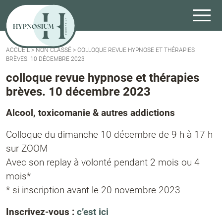
ACCUEIL
>
NON CLASSÉ
>
COLLOQUE REVUE HYPNOSE ET THÉRAPIES
BRÈVES. 10 DÉCEMBRE 2023
colloque revue hypnose et thérapies
brèves. 10 décembre 2023
Alcool, toxicomanie & autres addictions
Colloque du dimanche 10 décembre de 9 h à 17 h
sur ZOOM
Avec son replay à volonté pendant 2 mois ou 4
mois*
* si inscription avant le 20 novembre 2023
Inscrivez-vous :
c’est ici