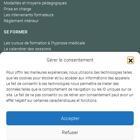
Modalités et moyens pédagogiques
Prise en charge
Les intervenants formateurs
Réglement intérieur
SE FORMER
Les cursus de formation à l’hypnose médicale
Le calendrier des sessions
Catalogue des formations en cours
Gérer le consentement
Carte des praticiens
Pour offrir les meilleures expériences, nous utilisons des technologies telles
que les cookies pour stocker et/ou accéder aux informations des appareils.
Le fait de consentir à ces technologies nous permettra de traiter des
Conditions
données telles que le comportement de navigation ou les ID uniques sur ce
Mentions
Plan
Protection
générales de
Contact
site. Le fait de ne pas consentir ou de retirer son consentement peut avoir un
légales
du site
des données
effet négatif sur certaines caractéristiques et fonctions.
vente
Hypnosium – Institut Milton H.Erickson Biarritz Pays
Accepter
basque © 2026
Refuser
DERNIÈRE MISE À JOUR :