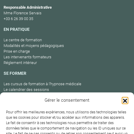
Responsable Administrative
Mme Florence Servais
+33 6 26 39 00 35
EN PRATIQUE
Le centre de formation
Modalités et moyens pédagogiques
Prise en charge
Les intervenants formateurs
Réglement intérieur
SE FORMER
Les cursus de formation à l’hypnose médicale
Le calendrier des sessions
Catalogue des formations en cours
Gérer le consentement
Carte des praticiens
Pour offrir les meilleures expériences, nous utilisons des technologies telles
que les cookies pour stocker et/ou accéder aux informations des appareils.
Le fait de consentir à ces technologies nous permettra de traiter des
Conditions
données telles que le comportement de navigation ou les ID uniques sur ce
Mentions
Plan
Protection
générales de
Contact
site. Le fait de ne pas consentir ou de retirer son consentement peut avoir un