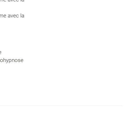
me avec la
e
utohypnose