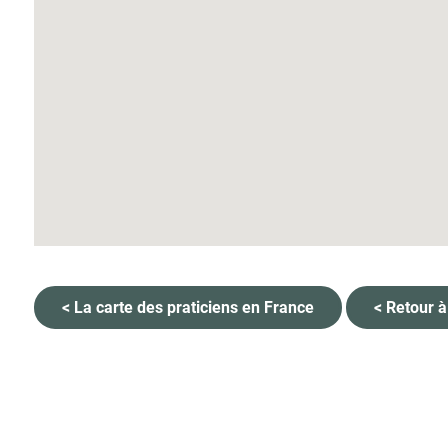
< La carte des praticiens en France
< Retour à