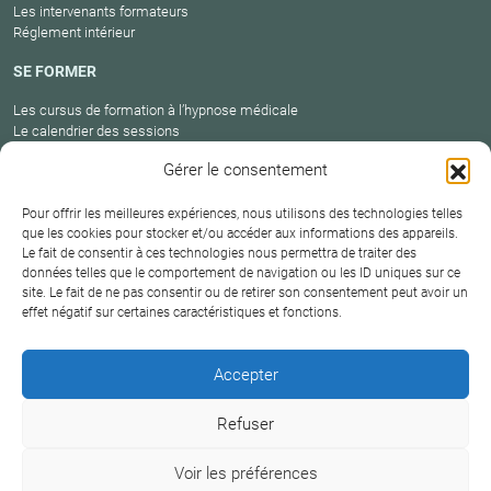
Les intervenants formateurs
Réglement intérieur
SE FORMER
Les cursus de formation à l’hypnose médicale
Le calendrier des sessions
Catalogue des formations en cours
Gérer le consentement
Carte des praticiens
Pour offrir les meilleures expériences, nous utilisons des technologies telles
que les cookies pour stocker et/ou accéder aux informations des appareils.
Le fait de consentir à ces technologies nous permettra de traiter des
Conditions
Mentions
Plan
Protection
données telles que le comportement de navigation ou les ID uniques sur ce
générales de
Contact
site. Le fait de ne pas consentir ou de retirer son consentement peut avoir un
légales
du site
des données
vente
effet négatif sur certaines caractéristiques et fonctions.
Hypnosium – Institut Milton H.Erickson Biarritz Pays
Accepter
basque © 2026
Refuser
DERNIÈRE MISE À JOUR :
18 juin 2026
Voir les préférences