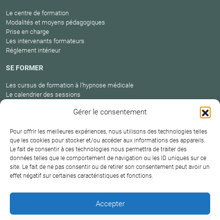
Le centre de formation
Modalités et moyens pédagogiques
Prise en charge
Les intervenants formateurs
Réglement intérieur
SE FORMER
Les cursus de formation à l’hypnose médicale
Le calendrier des sessions
Catalogue des formations en cours
Gérer le consentement
Carte des praticiens
Pour offrir les meilleures expériences, nous utilisons des technologies telles
que les cookies pour stocker et/ou accéder aux informations des appareils.
Le fait de consentir à ces technologies nous permettra de traiter des
Conditions
Mentions
Plan
Protection
données telles que le comportement de navigation ou les ID uniques sur ce
générales de
Contact
site. Le fait de ne pas consentir ou de retirer son consentement peut avoir un
légales
du site
des données
vente
effet négatif sur certaines caractéristiques et fonctions.
Hypnosium – Institut Milton H.Erickson Biarritz Pays
Accepter
basque © 2026