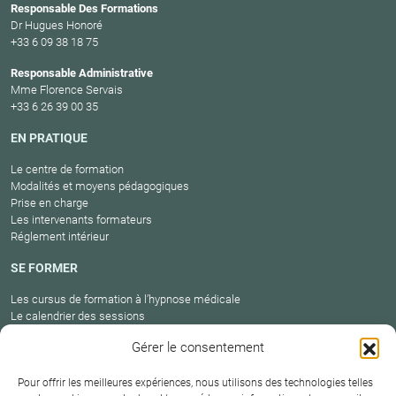
Responsable Des Formations
Dr Hugues Honoré
+33 6 09 38 18 75
Responsable Administrative
Mme Florence Servais
+33 6 26 39 00 35
EN PRATIQUE
Le centre de formation
Modalités et moyens pédagogiques
Prise en charge
Les intervenants formateurs
Réglement intérieur
SE FORMER
Les cursus de formation à l’hypnose médicale
Le calendrier des sessions
Catalogue des formations en cours
Gérer le consentement
Carte des praticiens
Pour offrir les meilleures expériences, nous utilisons des technologies telles