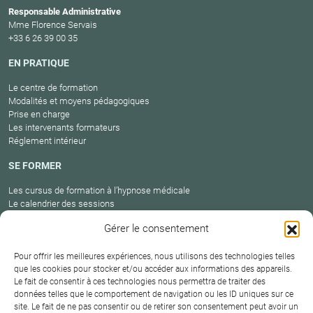
Responsable Administrative
Mme Florence Servais
+33 6 26 39 00 35
EN PRATIQUE
Le centre de formation
Modalités et moyens pédagogiques
Prise en charge
Les intervenants formateurs
Réglement intérieur
SE FORMER
Les cursus de formation à l’hypnose médicale
Le calendrier des sessions
Catalogue des formations en cours
Gérer le consentement
Carte des praticiens
Pour offrir les meilleures expériences, nous utilisons des technologies telles
que les cookies pour stocker et/ou accéder aux informations des appareils.
Le fait de consentir à ces technologies nous permettra de traiter des
Conditions
Mentions
Plan
Protection
données telles que le comportement de navigation ou les ID uniques sur ce
générales de
Contact
site. Le fait de ne pas consentir ou de retirer son consentement peut avoir un
légales
du site
des données