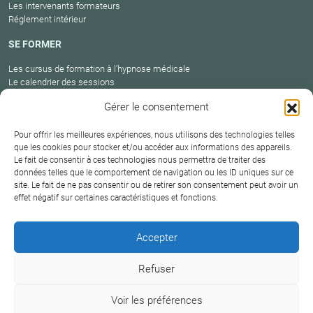
Les intervenants formateurs
Réglement intérieur
SE FORMER
Les cursus de formation à l’hypnose médicale
Le calendrier des sessions
Catalogue des formations en cours
Gérer le consentement
Carte des praticiens
Pour offrir les meilleures expériences, nous utilisons des technologies telles
que les cookies pour stocker et/ou accéder aux informations des appareils.
Le fait de consentir à ces technologies nous permettra de traiter des
Conditions
Mentions
Plan
Protection
données telles que le comportement de navigation ou les ID uniques sur ce
générales de
Contact
site. Le fait de ne pas consentir ou de retirer son consentement peut avoir un
légales
du site
des données
vente
effet négatif sur certaines caractéristiques et fonctions.
Hypnosium – Institut Milton H.Erickson Biarritz Pays
Accepter
basque © 2026
Refuser
DERNIÈRE MISE À JOUR :
18 juin 2026
Voir les préférences