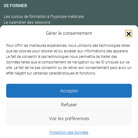
SE FORMER
Les cursus de formation à l’hypnose médicale
Le calendrier des sessions
Catalogue des formations en cours
Gérer le consentement
Carte des praticiens
Pour offrir les meilleures expériences, nous utilisons des technologies telles
que les cookies pour stocker et/ou accéder aux informations des appareils.
Le fait de consentir à ces technologies nous permettra de traiter des
Conditions
Mentions
Plan
Protection
données telles que le comportement de navigation ou les ID uniques sur ce
générales de
Contact
site. Le fait de ne pas consentir ou de retirer son consentement peut avoir un
légales
du site
des données
vente
effet négatif sur certaines caractéristiques et fonctions.
Hypnosium – Institut Milton H.Erickson Biarritz Pays
Accepter
basque © 2026
Refuser
DERNIÈRE MISE À JOUR :
18 juin 2026
Voir les préférences
+33 6 09 38 18 75
Protection des données