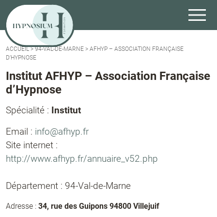
ACCUEIL
>
94-VAL-DE-MARNE
>
AFHYP – ASSOCIATION FRANÇAISE
D’HYPNOSE
Institut AFHYP – Association Française
d’Hypnose
Spécialité :
Institut
Email :
info@afhyp.fr
Site internet :
http://www.afhyp.fr/annuaire_v52.php
Département : 94-Val-de-Marne
Adresse :
34, rue des Guipons 94800 Villejuif