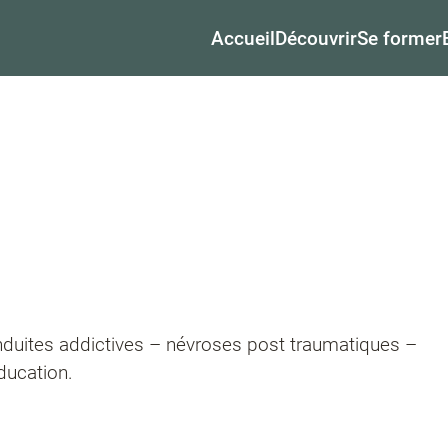
Accueil
Découvrir
Se former
nduites addictives – névroses post traumatiques –
ducation.