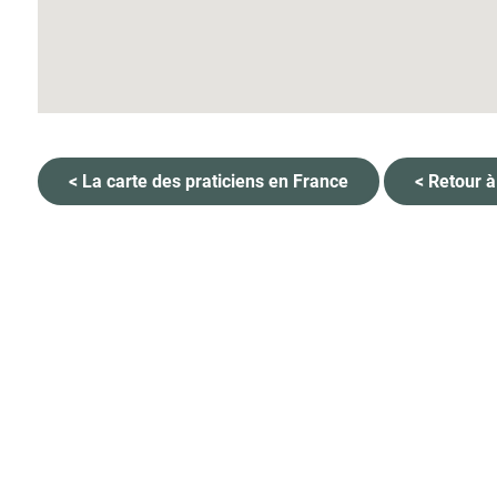
< La carte des praticiens en France
< Retour à