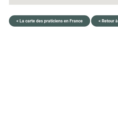
< La carte des praticiens en France
< Retour à