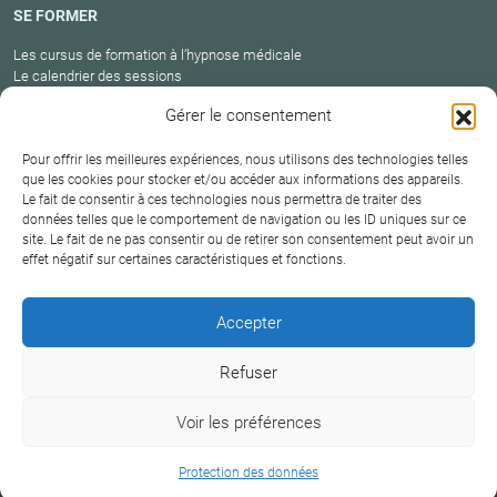
SE FORMER
Les cursus de formation à l’hypnose médicale
Le calendrier des sessions
Catalogue des formations en cours
Gérer le consentement
Carte des praticiens
Pour offrir les meilleures expériences, nous utilisons des technologies telles
que les cookies pour stocker et/ou accéder aux informations des appareils.
Le fait de consentir à ces technologies nous permettra de traiter des
Conditions
Mentions
Plan
Protection
données telles que le comportement de navigation ou les ID uniques sur ce
générales de
Contact
site. Le fait de ne pas consentir ou de retirer son consentement peut avoir un
légales
du site
des données
vente
effet négatif sur certaines caractéristiques et fonctions.
Hypnosium – Institut Milton H.Erickson Biarritz Pays
Accepter
basque © 2026
Refuser
DERNIÈRE MISE À JOUR :
18 juin 2026
Voir les préférences
+33 6 09 38 18 75
Protection des données