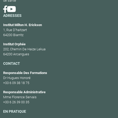
de santé
ADRESSES
Institut Milton H. Erickson
1, Rue D’haitzart
64200 Biarritz
Institut Orphée
202, Chemin De Haize Lekua
64200 Arcangues
CONTACT
Responsable Des Formations
Dr Hugues Honoré
+33 6 09 38 18 75
Responsable Administrative
Mme Florence Servais
+33 6 26 39 00 35
EN PRATIQUE