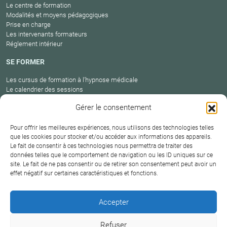
Le centre de formation
Modalités et moyens pédagogiques
Prise en charge
Les intervenants formateurs
Réglement intérieur
SE FORMER
Les cursus de formation à l’hypnose médicale
Le calendrier des sessions
Catalogue des formations en cours
Gérer le consentement
Carte des praticiens
Pour offrir les meilleures expériences, nous utilisons des technologies telles
que les cookies pour stocker et/ou accéder aux informations des appareils.
Le fait de consentir à ces technologies nous permettra de traiter des
Conditions
Mentions
Plan
Protection
données telles que le comportement de navigation ou les ID uniques sur ce
générales de
Contact
site. Le fait de ne pas consentir ou de retirer son consentement peut avoir un
légales
du site
des données
vente
effet négatif sur certaines caractéristiques et fonctions.
Hypnosium – Institut Milton H.Erickson Biarritz Pays
Accepter
basque © 2026
Refuser
DERNIÈRE MISE À JOUR :