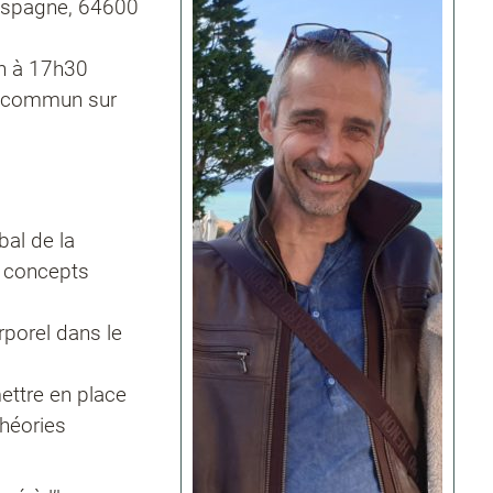
'Espagne, 64600
h à 17h30
en commun sur
bal de la
s concepts
rporel dans le
ettre en place
théories