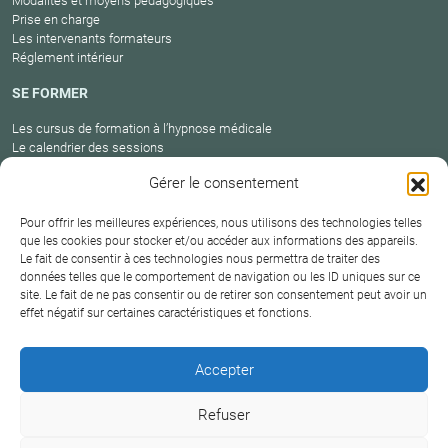
Modalités et moyens pédagogiques
Prise en charge
Les intervenants formateurs
Réglement intérieur
SE FORMER
Les cursus de formation à l’hypnose médicale
Le calendrier des sessions
Catalogue des formations en cours
Gérer le consentement
Carte des praticiens
Pour offrir les meilleures expériences, nous utilisons des technologies telles
que les cookies pour stocker et/ou accéder aux informations des appareils.
Le fait de consentir à ces technologies nous permettra de traiter des
Conditions
Mentions
Plan
Protection
données telles que le comportement de navigation ou les ID uniques sur ce
générales de
Contact
site. Le fait de ne pas consentir ou de retirer son consentement peut avoir un
légales
du site
des données
vente
effet négatif sur certaines caractéristiques et fonctions.
Hypnosium – Institut Milton H.Erickson Biarritz Pays
Accepter
basque © 2026
Refuser
DERNIÈRE MISE À JOUR :
18 juin 2026