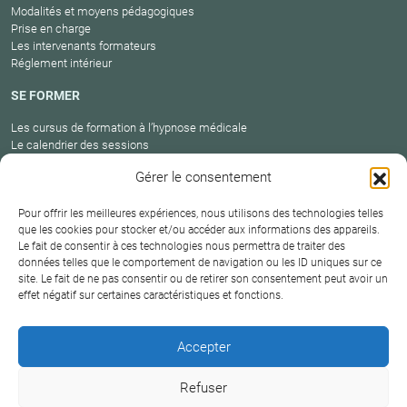
Modalités et moyens pédagogiques
Prise en charge
Les intervenants formateurs
Réglement intérieur
SE FORMER
Les cursus de formation à l’hypnose médicale
Le calendrier des sessions
Catalogue des formations en cours
Gérer le consentement
Carte des praticiens
Pour offrir les meilleures expériences, nous utilisons des technologies telles
que les cookies pour stocker et/ou accéder aux informations des appareils.
Le fait de consentir à ces technologies nous permettra de traiter des
Conditions
Mentions
Plan
Protection
données telles que le comportement de navigation ou les ID uniques sur ce
générales de
Contact
site. Le fait de ne pas consentir ou de retirer son consentement peut avoir un
légales
du site
des données
vente
effet négatif sur certaines caractéristiques et fonctions.
Hypnosium – Institut Milton H.Erickson Biarritz Pays
Accepter
basque © 2026
Refuser
DERNIÈRE MISE À JOUR :