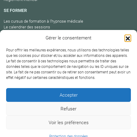
SE FORMER
Les cursus de formation à l’hypnose médicale
Le calendrier des sessions
Catalogue des formations en cours
Gérer le consentement
Carte des praticiens
Pour offrir les meilleures expériences, nous utilisons des technologies telles
que les cookies pour stocker et/ou accéder aux informations des appareils.
Le fait de consentir à ces technologies nous permettra de traiter des
Conditions
Mentions
Plan
Protection
données telles que le comportement de navigation ou les ID uniques sur ce
générales de
Contact
site. Le fait de ne pas consentir ou de retirer son consentement peut avoir un
légales
du site
des données
vente
effet négatif sur certaines caractéristiques et fonctions.
Hypnosium – Institut Milton H.Erickson Biarritz Pays
Accepter
basque © 2026
Refuser
DERNIÈRE MISE À JOUR :
18 juin 2026
Voir les préférences
+33 6 09 38 18 75
Protection des données