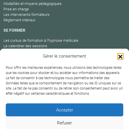
Modalités et moyens pédagogiques
Prise en charge
Les intervenants formateurs
Réglement intérieur
SE FORMER
Les cursus de formation à l’hypnose médicale
Le calendrier des sessions
Catalogue des formations en cours
Gérer le consentement
Carte des praticiens
Pour offrir les meilleures expériences, nous utilisons des technologies telles
que les cookies pour stocker et/ou accéder aux informations des appareils.
Le fait de consentir à ces technologies nous permettra de traiter des
Conditions
Mentions
Plan
Protection
données telles que le comportement de navigation ou les ID uniques sur ce
générales de
Contact
site. Le fait de ne pas consentir ou de retirer son consentement peut avoir un
légales
du site
des données
vente
effet négatif sur certaines caractéristiques et fonctions.
Hypnosium – Institut Milton H.Erickson Biarritz Pays
Accepter
basque © 2026
Refuser
DERNIÈRE MISE À JOUR :