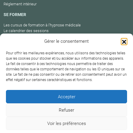
Réglement intérieur
SE FORMER
Les cursus de formation à l’hypnose médicale
Le calendrier des sessions
Catalogue des formations en cours
Gérer le consentement
Carte des praticiens
Pour offrir les meilleures expériences, nous utilisons des technologies telles
que les cookies pour stocker et/ou accéder aux informations des appareils.
Le fait de consentir à ces technologies nous permettra de traiter des
Conditions
Mentions
Plan
Protection
données telles que le comportement de navigation ou les ID uniques sur ce
générales de
Contact
site. Le fait de ne pas consentir ou de retirer son consentement peut avoir un
légales
du site
des données
vente
effet négatif sur certaines caractéristiques et fonctions.
Hypnosium – Institut Milton H.Erickson Biarritz Pays
Accepter
basque © 2026
Refuser
DERNIÈRE MISE À JOUR :
18 juin 2026
Voir les préférences
+33 6 09 38 18 75