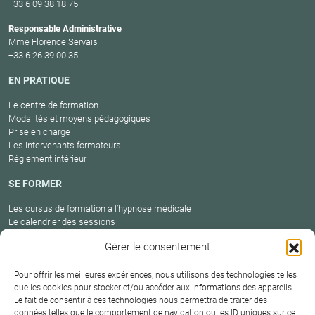
+33 6 09 38 18 75
Responsable Administrative
Mme Florence Servais
+33 6 26 39 00 35
EN PRATIQUE
Le centre de formation
Modalités et moyens pédagogiques
Prise en charge
Les intervenants formateurs
Réglement intérieur
SE FORMER
Les cursus de formation à l’hypnose médicale
Le calendrier des sessions
Catalogue des formations en cours
Gérer le consentement
Carte des praticiens
Pour offrir les meilleures expériences, nous utilisons des technologies telles
que les cookies pour stocker et/ou accéder aux informations des appareils.
Le fait de consentir à ces technologies nous permettra de traiter des
Conditions
Mentions
Plan
Protection
données telles que le comportement de navigation ou les ID uniques sur ce