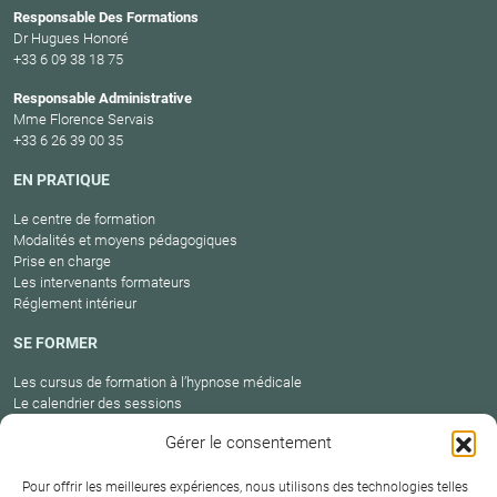
Responsable Des Formations
Dr Hugues Honoré
+33 6 09 38 18 75
Responsable Administrative
Mme Florence Servais
+33 6 26 39 00 35
EN PRATIQUE
Le centre de formation
Modalités et moyens pédagogiques
Prise en charge
Les intervenants formateurs
Réglement intérieur
SE FORMER
Les cursus de formation à l’hypnose médicale
Le calendrier des sessions
Catalogue des formations en cours
Gérer le consentement
Carte des praticiens
Pour offrir les meilleures expériences, nous utilisons des technologies telles