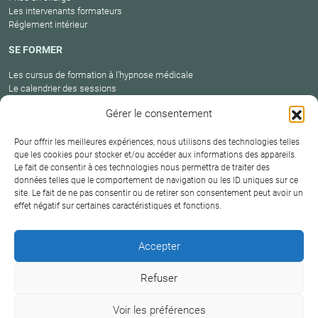
Les intervenants formateurs
Réglement intérieur
SE FORMER
Les cursus de formation à l’hypnose médicale
Le calendrier des sessions
Catalogue des formations en cours
Gérer le consentement
Carte des praticiens
Pour offrir les meilleures expériences, nous utilisons des technologies telles
que les cookies pour stocker et/ou accéder aux informations des appareils.
Le fait de consentir à ces technologies nous permettra de traiter des
Conditions
Mentions
Plan
Protection
données telles que le comportement de navigation ou les ID uniques sur ce
générales de
Contact
site. Le fait de ne pas consentir ou de retirer son consentement peut avoir un
légales
du site
des données
vente
effet négatif sur certaines caractéristiques et fonctions.
Hypnosium – Institut Milton H.Erickson Biarritz Pays
Accepter
basque © 2026
Refuser
DERNIÈRE MISE À JOUR :
18 juin 2026
Voir les préférences