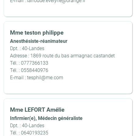
E-mail : larroude.evelyne@orange.fr
Mme teston philippe
Anesthésiste-réanimateur
Dpt. : 40-Landes
Adresse : 1869 route du bas armagnac castandet
Tél. : 0777366133
Tél. : 0558440976
E-mail : tesphil@me.com
Mme LEFORT Amélie
Infirmier(e), Médecin généraliste
Dpt. : 40-Landes
Tél. : 0640193235