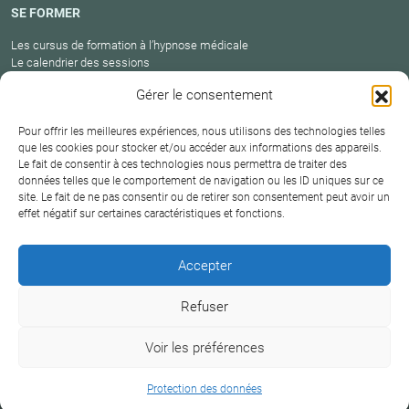
SE FORMER
Les cursus de formation à l’hypnose médicale
Le calendrier des sessions
Catalogue des formations en cours
Gérer le consentement
Carte des praticiens
Pour offrir les meilleures expériences, nous utilisons des technologies telles
que les cookies pour stocker et/ou accéder aux informations des appareils.
Le fait de consentir à ces technologies nous permettra de traiter des
Conditions
Mentions
Plan
Protection
données telles que le comportement de navigation ou les ID uniques sur ce
générales de
Contact
site. Le fait de ne pas consentir ou de retirer son consentement peut avoir un
légales
du site
des données
vente
effet négatif sur certaines caractéristiques et fonctions.
Hypnosium – Institut Milton H.Erickson Biarritz Pays
Accepter
basque © 2026
Refuser
DERNIÈRE MISE À JOUR :
18 juin 2026
Voir les préférences
+33 6 09 38 18 75
Protection des données