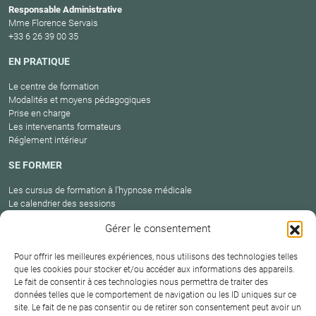
Responsable Administrative
Mme Florence Servais
+33 6 26 39 00 35
EN PRATIQUE
Le centre de formation
Modalités et moyens pédagogiques
Prise en charge
Les intervenants formateurs
Réglement intérieur
SE FORMER
Les cursus de formation à l’hypnose médicale
Le calendrier des sessions
Catalogue des formations en cours
Gérer le consentement
Carte des praticiens
Pour offrir les meilleures expériences, nous utilisons des technologies telles
que les cookies pour stocker et/ou accéder aux informations des appareils.
Le fait de consentir à ces technologies nous permettra de traiter des
Conditions
Mentions
Plan
Protection
données telles que le comportement de navigation ou les ID uniques sur ce
générales de
Contact
site. Le fait de ne pas consentir ou de retirer son consentement peut avoir un
légales
du site
des données