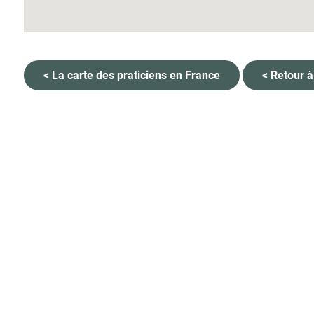
< La carte des praticiens en France
< Retour à