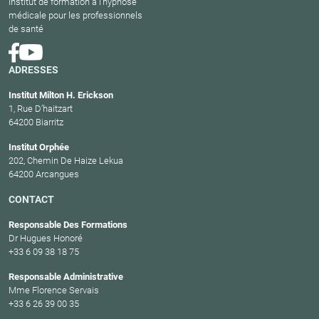
Institut de formation à l'hypnose
médicale pour les professionnels
de santé
ADRESSES
Institut Milton H. Erickson
1, Rue D’haitzart
64200 Biarritz
Institut Orphée
202, Chemin De Haize Lekua
64200 Arcangues
CONTACT
Responsable Des Formations
Dr Hugues Honoré
+33 6 09 38 18 75
Responsable Administrative
Mme Florence Servais
+33 6 26 39 00 35