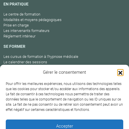
EN PRATIQUE
Le centre de formation
Modalités et moyens pédagogiques
Prise en charge
Les intervenants formateurs
Réglement intérieur
SE FORMER
Les cursus de formation à l’hypnose médicale
Le calendrier des sessions
Catalogue des formations en cours
Gérer le consentement
Carte des praticiens
Pour offrir les meilleures expériences, nous utilisons des technologies telles
que les cookies pour stocker et/ou accéder aux informations des appareils.
Le fait de consentir à ces technologies nous permettra de traiter des
Conditions
Mentions
Plan
Protection
données telles que le comportement de navigation ou les ID uniques sur ce
générales de
Contact
site. Le fait de ne pas consentir ou de retirer son consentement peut avoir un
légales
du site
des données
vente
effet négatif sur certaines caractéristiques et fonctions.
Hypnosium – Institut Milton H.Erickson Biarritz Pays
Accepter
basque © 2026