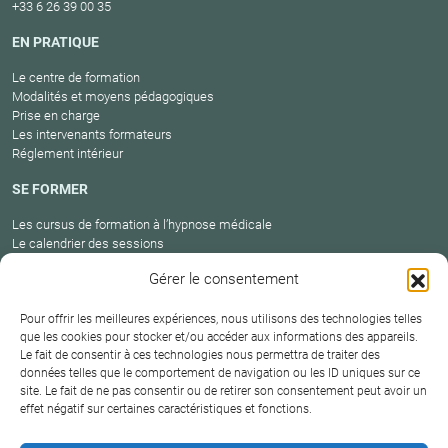
+33 6 26 39 00 35
EN PRATIQUE
Le centre de formation
Modalités et moyens pédagogiques
Prise en charge
Les intervenants formateurs
Réglement intérieur
SE FORMER
Les cursus de formation à l’hypnose médicale
Le calendrier des sessions
Catalogue des formations en cours
Gérer le consentement
Carte des praticiens
Pour offrir les meilleures expériences, nous utilisons des technologies telles
que les cookies pour stocker et/ou accéder aux informations des appareils.
Le fait de consentir à ces technologies nous permettra de traiter des
Conditions
Mentions
Plan
Protection
données telles que le comportement de navigation ou les ID uniques sur ce
générales de
Contact
site. Le fait de ne pas consentir ou de retirer son consentement peut avoir un
légales
du site
des données
vente
effet négatif sur certaines caractéristiques et fonctions.