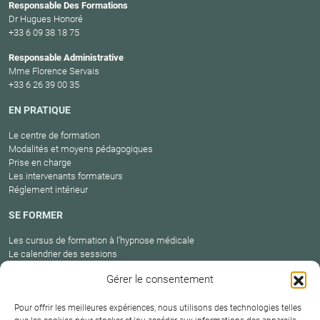
Responsable Des Formations
Dr Hugues Honoré
+33 6 09 38 18 75
Responsable Administrative
Mme Florence Servais
+33 6 26 39 00 35
EN PRATIQUE
Le centre de formation
Modalités et moyens pédagogiques
Prise en charge
Les intervenants formateurs
Réglement intérieur
SE FORMER
Les cursus de formation à l’hypnose médicale
Le calendrier des sessions
Catalogue des formations en cours
Gérer le consentement
Carte des praticiens
Pour offrir les meilleures expériences, nous utilisons des technologies telles