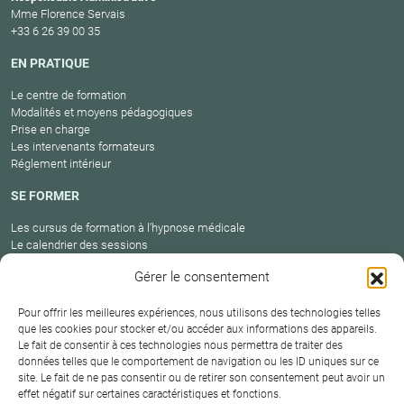
Mme Florence Servais
+33 6 26 39 00 35
EN PRATIQUE
Le centre de formation
Modalités et moyens pédagogiques
Prise en charge
Les intervenants formateurs
Réglement intérieur
SE FORMER
Les cursus de formation à l’hypnose médicale
Le calendrier des sessions
Catalogue des formations en cours
Gérer le consentement
Carte des praticiens
Pour offrir les meilleures expériences, nous utilisons des technologies telles
que les cookies pour stocker et/ou accéder aux informations des appareils.
Le fait de consentir à ces technologies nous permettra de traiter des
Conditions
Mentions
Plan
Protection
données telles que le comportement de navigation ou les ID uniques sur ce
générales de
Contact
site. Le fait de ne pas consentir ou de retirer son consentement peut avoir un
légales
du site
des données
vente
effet négatif sur certaines caractéristiques et fonctions.