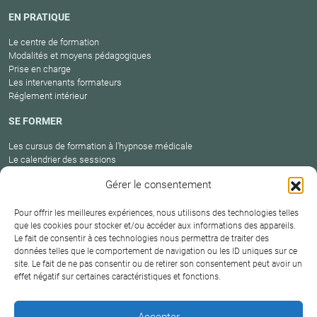
EN PRATIQUE
Le centre de formation
Modalités et moyens pédagogiques
Prise en charge
Les intervenants formateurs
Réglement intérieur
SE FORMER
Les cursus de formation à l’hypnose médicale
Le calendrier des sessions
Catalogue des formations en cours
Gérer le consentement
Carte des praticiens
Pour offrir les meilleures expériences, nous utilisons des technologies telles
que les cookies pour stocker et/ou accéder aux informations des appareils.
Le fait de consentir à ces technologies nous permettra de traiter des
Conditions
Mentions
Plan
Protection
données telles que le comportement de navigation ou les ID uniques sur ce
générales de
Contact
site. Le fait de ne pas consentir ou de retirer son consentement peut avoir un
légales
du site
des données
vente
effet négatif sur certaines caractéristiques et fonctions.
Hypnosium – Institut Milton H.Erickson Biarritz Pays
Accepter