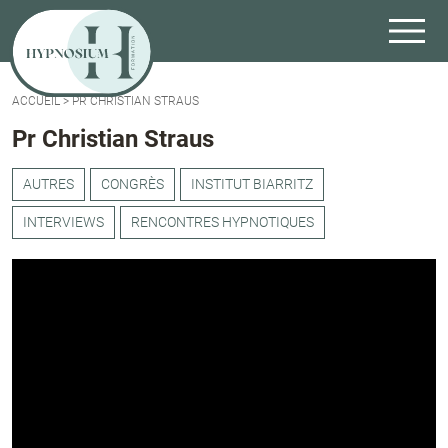
ACCUEIL
>
PR CHRISTIAN STRAUS
Pr Christian Straus
AUTRES
CONGRÈS
INSTITUT BIARRITZ
INTERVIEWS
RENCONTRES HYPNOTIQUES