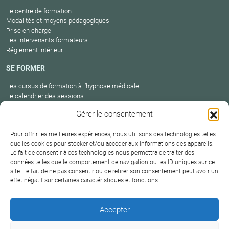
Le centre de formation
Modalités et moyens pédagogiques
Prise en charge
Les intervenants formateurs
Réglement intérieur
SE FORMER
Les cursus de formation à l’hypnose médicale
Le calendrier des sessions
Catalogue des formations en cours
Gérer le consentement
Carte des praticiens
Pour offrir les meilleures expériences, nous utilisons des technologies telles
que les cookies pour stocker et/ou accéder aux informations des appareils.
Le fait de consentir à ces technologies nous permettra de traiter des
Conditions
Mentions
Plan
Protection
données telles que le comportement de navigation ou les ID uniques sur ce
générales de
Contact
site. Le fait de ne pas consentir ou de retirer son consentement peut avoir un
légales
du site
des données
vente
effet négatif sur certaines caractéristiques et fonctions.
Hypnosium – Institut Milton H.Erickson Biarritz Pays
Accepter
basque © 2026