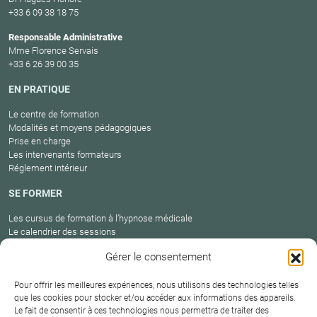
+33 6 09 38 18 75
Responsable Administrative
Mme Florence Servais
+33 6 26 39 00 35
EN PRATIQUE
Le centre de formation
Modalités et moyens pédagogiques
Prise en charge
Les intervenants formateurs
Réglement intérieur
SE FORMER
Les cursus de formation à l’hypnose médicale
Le calendrier des sessions
Catalogue des formations en cours
Gérer le consentement
Carte des praticiens
Pour offrir les meilleures expériences, nous utilisons des technologies telles
que les cookies pour stocker et/ou accéder aux informations des appareils.
Le fait de consentir à ces technologies nous permettra de traiter des
Conditions