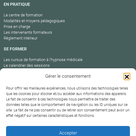
EN PRATIQUE
Le centre de formation
Modalités et moyens pédagogiques
Prise en charge
Les intervenants formateurs
Réglement intérieur
SE FORMER
Les cursus de formation à l’hypnose médicale
Le calendrier des sessions
Catalogue des formations en cours
Gérer le consentement
Carte des praticiens
Pour offrir les meilleures expériences, nous utilisons des technologies telles
que les cookies pour stocker et/ou accéder aux informations des appareils.
Le fait de consentir à ces technologies nous permettra de traiter des
Conditions
Mentions
Plan
Protection
données telles que le comportement de navigation ou les ID uniques sur ce
générales de
Contact
site. Le fait de ne pas consentir ou de retirer son consentement peut avoir un
légales
du site
des données
vente
effet négatif sur certaines caractéristiques et fonctions.
Hypnosium – Institut Milton H.Erickson Biarritz Pays
Accepter
basque © 2026