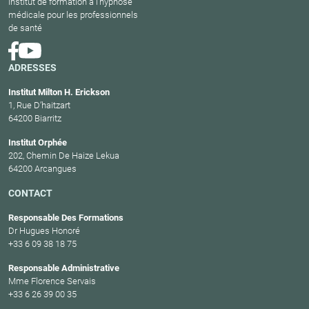
Institut de formation à l'hypnose
médicale pour les professionnels
de santé
ADRESSES
Institut Milton H. Erickson
1, Rue D’haitzart
64200 Biarritz
Institut Orphée
202, Chemin De Haize Lekua
64200 Arcangues
CONTACT
Responsable Des Formations
Dr Hugues Honoré
+33 6 09 38 18 75
Responsable Administrative
Mme Florence Servais
+33 6 26 39 00 35